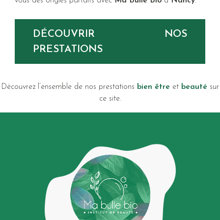
vous des ongles parfaits avec
Ma Bulle Bio
à
Nancy
.
DÉCOUVRIR NOS
PRESTATIONS
Découvrez l’ensemble de nos prestations
bien être
et
beauté
sur
ce site.